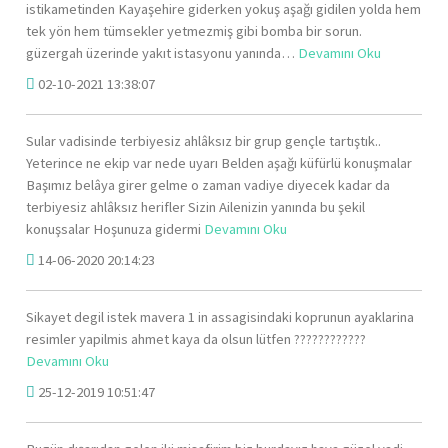
istikametinden Kayaşehire giderken yokuş aşağı gidilen yolda hem
tek yön hem tümsekler yetmezmiş gibi bomba bir sorun.
güzergah üzerinde yakıt istasyonu yanında…
Devamını Oku
02-10-2021 13:38:07
Sular vadisinde terbiyesiz ahlâksız bir grup gençle tartıştık..
Yeterince ne ekip var nede uyarı Belden aşağı küfürlü konuşmalar
Başımız belâya girer gelme o zaman vadiye diyecek kadar da
terbiyesiz ahlâksız herifler Sizin Ailenizin yanında bu şekil
konuşsalar Hoşunuza gidermi
Devamını Oku
14-06-2020 20:14:23
Sikayet degil istek mavera 1 in assagisindaki koprunun ayaklarina
resimler yapilmis ahmet kaya da olsun lütfen ????????????
Devamını Oku
25-12-2019 10:51:47