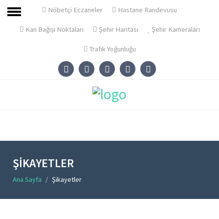
Ana Sayfa
Nöbetçi Eczaneler
Hastane Randevusu
Başakşehir
Kan Bağışı Noktaları
Şehir Haritası
Şehir Kameraları
Haberler
Trafik Yoğunluğu
Firmalar
İlanlar
Emlak-Gayrimenkul İlanları
Ürünler
İş İlanları
ŞIKAYETLER
İletişim
Ana Sayfa
Şikayetler
Firma Girişi