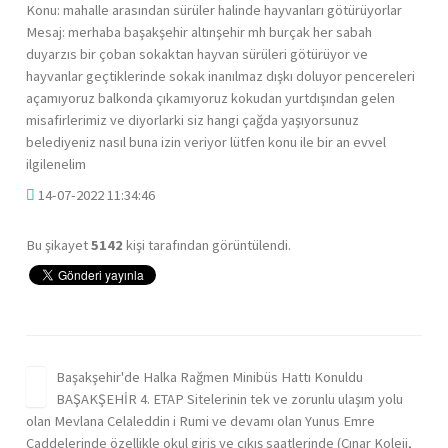
Konu: mahalle arasından sürüler halinde hayvanları götürüyorlar
Mesaj: merhaba başakşehir altınşehir mh burçak her sabah
duyarzıs bir çoban sokaktan hayvan sürüleri götürüyor ve
hayvanlar geçtiklerinde sokak inanılmaz dışkı doluyor pencereleri
açamıyoruz balkonda çıkamıyoruz kokudan yurtdışından gelen
misafirlerimiz ve diyorlarki siz hangi çağda yaşıyorsunuz
belediyeniz nasıl buna izin veriyor lütfen konu ile bir an evvel
ilgilenelim
14-07-2022 11:34:46
Bu şikayet
5142
kişi tarafından görüntülendi.
Başakşehir'de Halka Rağmen Minibüs Hattı Konuldu
BAŞAKŞEHİR 4. ETAP Sitelerinin tek ve zorunlu ulaşım yolu
olan Mevlana Celaleddin i Rumi ve devamı olan Yunus Emre
Caddelerinde özellikle okul giriş ve çıkış saatlerinde (Çınar Koleji,