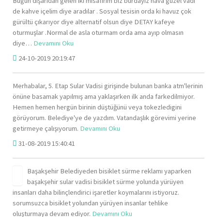
Bugün dışarıdan gelen iki misafirim biz burdayız hava güzel vadi
de kahve içelim diye aradılar . Sosyal tesisin orda ki havuz çok
gürültü çıkarıyor diye alternatif olsun diye DETAY kafeye
oturmuşlar .Normal de asla oturmam orda ama ayıp olmasın
diye…
Devamını Oku
24-10-2019 20:19:47
Merhabalar, 5. Etap Sular Vadisi girişinde bulunan banka atm'lerinin
önüne basamak yapılmış ama yaklaşırken ilk anda farkedilmiyor.
Hemen hemen hergün birinin düştüğünü veya tokezledigini
görüyorum. Belediye'ye de yazdım. Vatandaşlık görevimi yerine
getirmeye çalışıyorum.
Devamını Oku
31-08-2019 15:40:41
Başakşehir Belediyeden bisiklet sürme reklamı yaparken
başakşehir sular vadisi bisiklet sürme yolunda yürüyen
insanları daha bilinçlendirici işaretler koymalarını istiyoruz.
sorumsuzca bisiklet yolundan yürüyen insanlar tehlike
oluşturmaya devam ediyor.
Devamını Oku