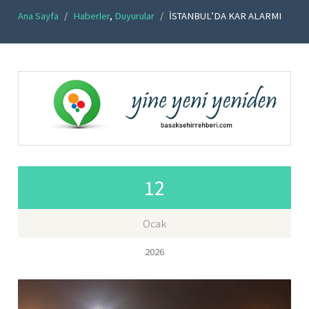
Ana Sayfa
Haberler
,
Duyurular
İSTANBUL’DA KAR ALARMI
12
Ocak
2026