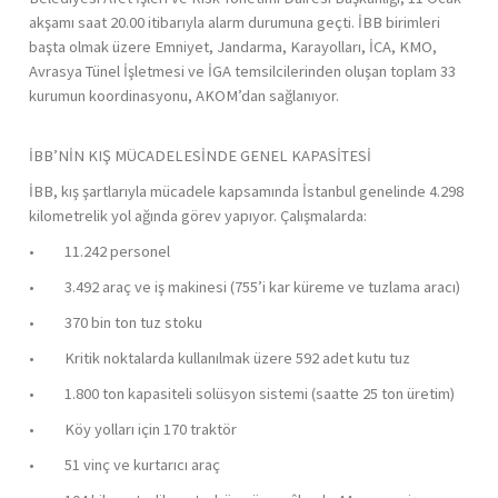
akşamı saat 20.00 itibarıyla alarm durumuna geçti. İBB birimleri
başta olmak üzere Emniyet, Jandarma, Karayolları, İCA, KMO,
Avrasya Tünel İşletmesi ve İGA temsilcilerinden oluşan toplam 33
kurumun koordinasyonu, AKOM’dan sağlanıyor.
İBB’NİN KIŞ MÜCADELESİNDE GENEL KAPASİTESİ
İBB, kış şartlarıyla mücadele kapsamında İstanbul genelinde 4.298
kilometrelik yol ağında görev yapıyor. Çalışmalarda:
• 11.242 personel
• 3.492 araç ve iş makinesi (755’i kar küreme ve tuzlama aracı)
• 370 bin ton tuz stoku
• Kritik noktalarda kullanılmak üzere 592 adet kutu tuz
• 1.800 ton kapasiteli solüsyon sistemi (saatte 25 ton üretim)
• Köy yolları için 170 traktör
• 51 vinç ve kurtarıcı araç