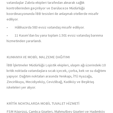
vatandaşlar Zabıta ekipleri tarafından alınarak sağlık
kontrollerinden geçiriliyor ve Darülaceze Müdürlüğü
koordinasyonunda İBB tesisleri ile anlaşmalı otellerde misafir
ediliyor.
• Hâlihazırda 583 evsiz vatandaş misafir ediliyor.
• 11 Kasım’dan bu yana toplam 1.501 evsiz vatandaş barınma
hizmetinden yararlandı.
KUMANYA VE MOBİL MALZEME DAĞITIMI
İBB İşletmeler Müdürlüğü Lojistik ekipleri, ulaşım ağı üzerindeki 10
kritik noktada vatandaşlara sıcak içecek, çorba, kek ve su dağıtımı
yapıyor. Dağıtım noktaları arasında Yenikapı, İTÜ Ayazağa,
Zincirlikuyu, Mecidiyeköy, Cevizlibağ, Kadıköy ve Beşiktaş
iskeleleri yer alıyor.
KRİTİK NOKTALARDA MOBİL TUVALET HİZMETİ
FSM Köprüsü, Çamlıca Gişeleri, Mahmutbey Gişeleri ve Hadımköy