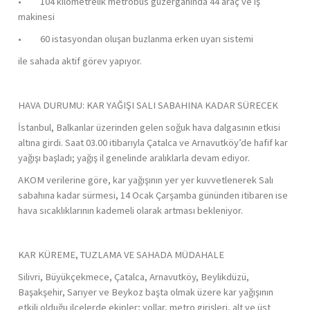
• 104 kilometrelik metrobüs güzergâhında 44 araç ve iş
makinesi
• 60 istasyondan oluşan buzlanma erken uyarı sistemi
ile sahada aktif görev yapıyor.
HAVA DURUMU: KAR YAĞIŞI SALI SABAHINA KADAR SÜRECEK
İstanbul, Balkanlar üzerinden gelen soğuk hava dalgasının etkisi
altına girdi. Saat 03.00 itibarıyla Çatalca ve Arnavutköy’de hafif kar
yağışı başladı; yağış il genelinde aralıklarla devam ediyor.
AKOM verilerine göre, kar yağışının yer yer kuvvetlenerek Salı
sabahına kadar sürmesi, 14 Ocak Çarşamba gününden itibaren ise
hava sıcaklıklarının kademeli olarak artması bekleniyor.
KAR KÜREME, TUZLAMA VE SAHADA MÜDAHALE
Silivri, Büyükçekmece, Çatalca, Arnavutköy, Beylikdüzü,
Başakşehir, Sarıyer ve Beykoz başta olmak üzere kar yağışının
etkili olduğu ilçelerde ekipler; yollar, metro girişleri, alt ve üst