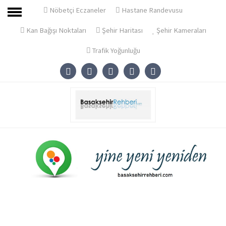
Ana Sayfa
Nöbetçi Eczaneler
Hastane Randevusu
Başakşehir
Kan Bağışı Noktaları
Şehir Haritası
Şehir Kameraları
Haberler
Trafik Yoğunluğu
Firmalar
İlanlar
Emlak-Gayrimenkul İlanları
Ürünler
İş İlanları
İletişim
Firma Girişi