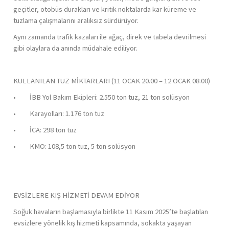
geçitler, otobüs durakları ve kritik noktalarda kar küreme ve
tuzlama çalışmalarını aralıksız sürdürüyor.
Aynı zamanda trafik kazaları ile ağaç, direk ve tabela devrilmesi
gibi olaylara da anında müdahale ediliyor.
KULLANILAN TUZ MİKTARLARI (11 OCAK 20.00 – 12 OCAK 08.00)
• İBB Yol Bakım Ekipleri: 2.550 ton tuz, 21 ton solüsyon
• Karayolları: 1.176 ton tuz
• İCA: 298 ton tuz
• KMO: 108,5 ton tuz, 5 ton solüsyon
EVSİZLERE KIŞ HİZMETİ DEVAM EDİYOR
Soğuk havaların başlamasıyla birlikte 11 Kasım 2025’te başlatılan
evsizlere yönelik kış hizmeti kapsamında, sokakta yaşayan